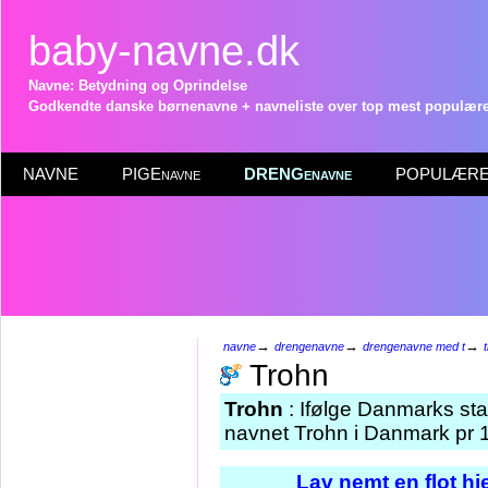
baby-navne.dk
Navne: Betydning og Oprindelse
Godkendte danske børnenavne + navneliste over top mest populære 
NAVNE
PIGEnavne
DRENGenavne
POPULÆRE 
→
→
→
navne
drengenavne
drengenavne med t
Trohn
Trohn
: Ifølge Danmarks sta
navnet Trohn i Danmark pr 1
Lav nemt en flot h