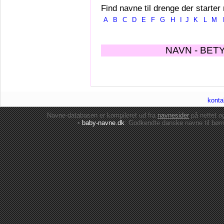
Find navne til drenge der starter
A
B
C
D
E
F
G
H
I
J
K
L
M
NAVN - BET
konta
Navne-databasen er kompileret ud fra
navnesider
på nettet 
•
baby-navne.dk
: Godkendte danske
navne til bør