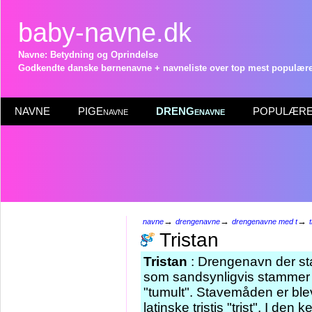
baby-navne.dk
Navne: Betydning og Oprindelse
Godkendte danske børnenavne + navneliste over top mest populære 
NAVNE
PIGEnavne
DRENGenavne
POPULÆRE 
→
→
→
navne
drengenavne
drengenavne med t
Tristan
Tristan
: Drengenavn der sta
som sandsynligvis stammer fr
"tumult". Stavemåden er bl
latinske tristis "trist". I den