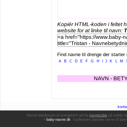
Kopiér HTML-koden i feltet 
website for at linke til navn:
T
Find navne til drenge der starter
A
B
C
D
E
F
G
H
I
J
K
L
M
NAVN - BET
konta
Navne-databasen er kompileret ud fra
navnesider
på nettet 
•
baby-navne.dk
: Godkendte danske
navne til bør