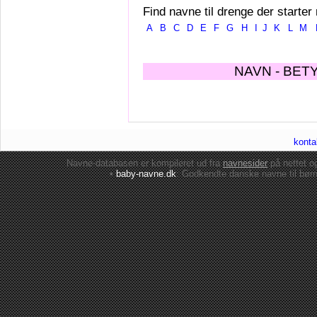
Find navne til drenge der starter
A
B
C
D
E
F
G
H
I
J
K
L
M
NAVN - BET
konta
Navne-databasen er kompileret ud fra
navnesider
på nettet 
•
baby-navne.dk
: Godkendte danske
navne til bør