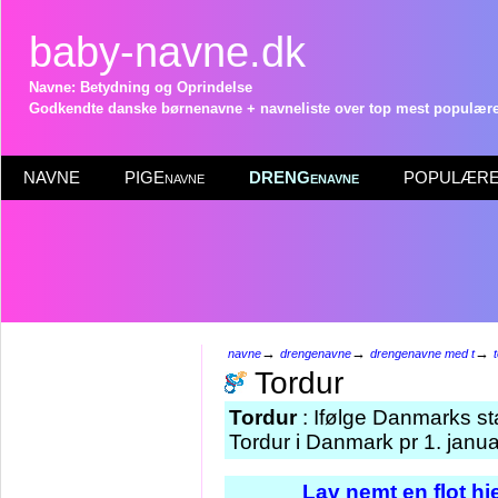
baby-navne.dk
Navne: Betydning og Oprindelse
Godkendte danske børnenavne + navneliste over top mest populære 
NAVNE
PIGEnavne
DRENGenavne
POPULÆRE 
→
→
→
navne
drengenavne
drengenavne med t
Tordur
Tordur
: Ifølge Danmarks st
Tordur i Danmark pr 1. janu
Lav nemt en flot h