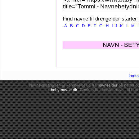
Find navne til drenge der starter
A
B
C
D
E
F
G
H
I
J
K
L
M
NAVN - BET
konta
Navne-databasen er kompileret ud fra
navnesider
på nettet 
•
baby-navne.dk
: Godkendte danske
navne til bør