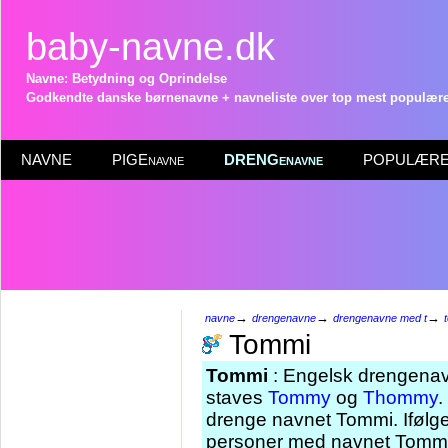
baby-navne.dk
Navne: Betydning og Oprindelse
Godkendte danske børnenavne + navneliste over top mest populære 
NAVNE
PIGEnavne
DRENGenavne
POPULÆRE 
→
→
→
navne
drengenavne
drengenavne med t
Tommi
Tommi
: Engelsk drengenav
staves
Tommy
og
Thommy
.
drenge navnet Tommi. Ifølge
personer med navnet Tommi 