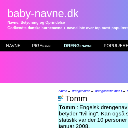
baby-navne.dk
Navne: Betydning og Oprindelse
Godkendte danske børnenavne + navneliste over top mest populære 
NAVNE
PIGEnavne
DRENGenavne
POPULÆRE 
→
→
→
navne
drengenavne
drengenavne med t
Tomm
Tomm
: Engelsk drengenavn
betyder "tvilling". Kan også
statistik var der 10 person
januar 2008.