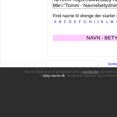
Find navne til drenge der starter
A
B
C
D
E
F
G
H
I
J
K
L
M
NAVN - BET
konta
Navne-databasen er kompileret ud fra
navnesider
på nettet 
•
baby-navne.dk
: Godkendte danske
navne til bør