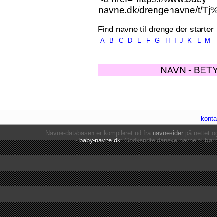
Find navne til drenge der starter
A
B
C
D
E
F
G
H
I
J
K
L
M
NAVN - BET
konta
Navne-databasen er kompileret ud fra
navnesider
på nettet 
•
baby-navne.dk
: Godkendte danske
navne til bør