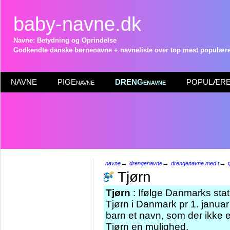
baby-navne.dk
Navne: Betydning og Oprindelse
Godkendte danske børnenavne + navneliste over top mest populære 
NAVNE
PIGEnavne
DRENGenavne
POPULÆRE 
→
→
→
navne
drengenavne
drengenavne med t
Tjørn
Tjørn
: Ifølge Danmarks stat
Tjørn i Danmark pr 1. januar
barn et navn, som der ikke e
Tjørn en mulighed.