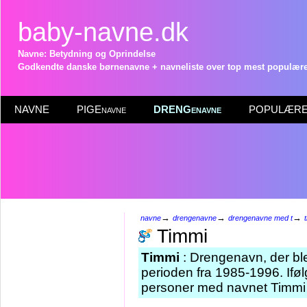
baby-navne.dk
Navne: Betydning og Oprindelse
Godkendte danske børnenavne + navneliste over top mest populære 
NAVNE
PIGEnavne
DRENGenavne
POPULÆRE 
→
→
→
navne
drengenavne
drengenavne med t
Timmi
Timmi
: Drengenavn, der ble
perioden fra 1985-1996. Iføl
personer med navnet Timmi 