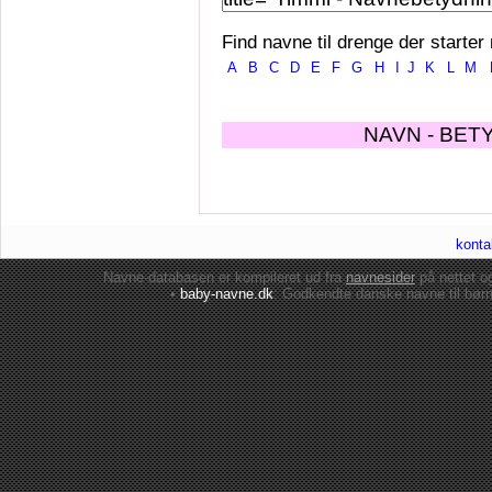
Find navne til drenge der starter
A
B
C
D
E
F
G
H
I
J
K
L
M
NAVN - BET
konta
Navne-databasen er kompileret ud fra
navnesider
på nettet 
•
baby-navne.dk
: Godkendte danske
navne til bør