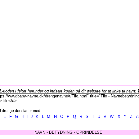
koden i feltet herunder og indsæt koden på dit website for at linke til navn:
l drenge der starter med:
D
E
F
G
H
I
J
K
L
M
N
O
P
Q
R
S
T
U
V
W
X
Y
Z
NAVN - BETYDNING - OPRINDELSE