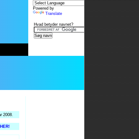
Powered by
Translate
Hvad betyder navnet?
ar 2008.
s HER!