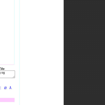
Tilo
Æ
Ø
Å