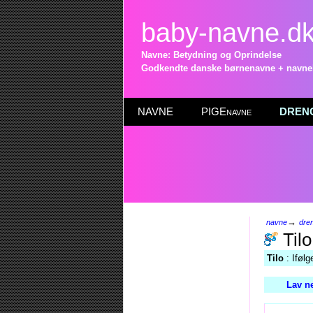
baby-navne.d
Navne: Betydning og Oprindelse
Godkendte danske børnenavne + navneli
NAVNE
PIGEnavne
DRENG
→
navne
dre
Tilo
Tilo
: Ifølg
Lav n