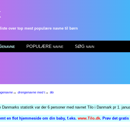
k
ste over top mest populære navne til børn
enavne
POPULÆRE navne
SØG navn
→
→
ngenavne
drengenavne med t
tilo
e Danmarks statistik var der 6 personer med navnet Tilo i Danmark pr 1. janu
emt en flot hjemmeside om din baby, f.eks.
www.Tilo.dk
. Prøv det grati