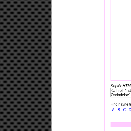
Kopiér HTML-
Find navne ti
A
B
C