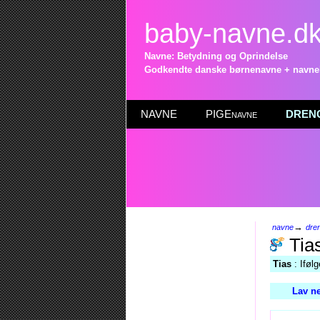
baby-navne.d
Navne: Betydning og Oprindelse
Godkendte danske børnenavne + navneli
NAVNE
PIGEnavne
DRENG
→
navne
dre
Tia
Tias
: Iføl
Lav ne