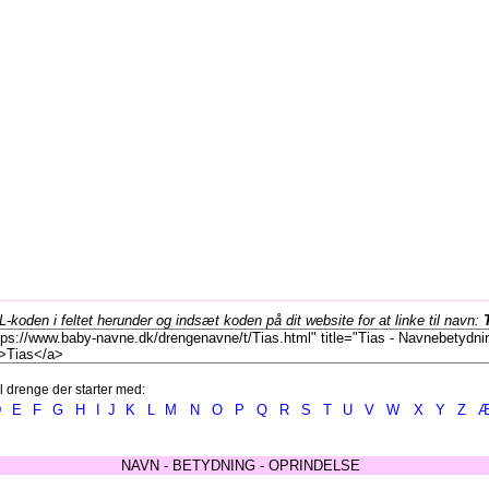
koden i feltet herunder og indsæt koden på dit website for at linke til navn:
l drenge der starter med:
D
E
F
G
H
I
J
K
L
M
N
O
P
Q
R
S
T
U
V
W
X
Y
Z
NAVN - BETYDNING - OPRINDELSE