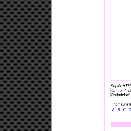
Kopiér HTML-
Find navne ti
A
B
C