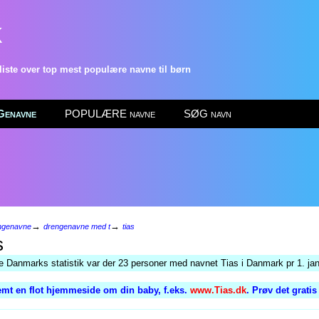
k
ste over top mest populære navne til børn
enavne
POPULÆRE navne
SØG navn
→
→
ngenavne
drengenavne med t
tias
s
ge Danmarks statistik var der 23 personer med navnet Tias i Danmark pr 1. ja
mt en flot hjemmeside om din baby, f.eks.
www.Tias.dk
. Prøv det grati