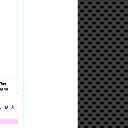
Tias
Æ
Ø
Å