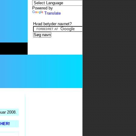
Powered by
Translate
Hvad betyder navnet?
nuar 2008.
s HER!