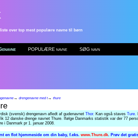
k
ste over top mest populære navne til børn
enavne
POPULÆRE navne
SØG navn
→
→
ngenavne
drengenavne med t
thure
re
rdisk (svensk) drengenavn afledt af gudenavnet
Thor
. Kan også staves
Ture
.
ik 12 danske drenge navnet Thure. Ifølge Danmarks statistik var der 77 per
e i Danmark pr 1. januar 2008.
mt en flot hjemmeside om din baby, f.eks.
www.Thure.dk
. Prøv det grati