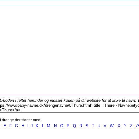
koden i feltet herunder og indsæt koden på dit website for at linke til navn:
l drenge der starter med:
D
E
F
G
H
I
J
K
L
M
N
O
P
Q
R
S
T
U
V
W
X
Y
Z