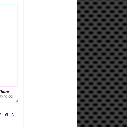
Thure
Æ
Ø
Å