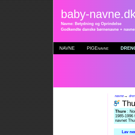
baby-navne.d
Navne: Betydning og Oprindelse
Godkendte danske børnenavne + navneli
NAVNE
PIGEnavne
DRENG
→
navne
dre
Thu
Thure
: No
1985-1996 f
navnet Thur
Lav ne