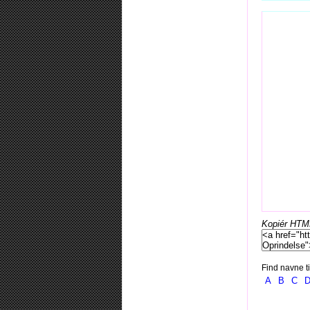
Kopiér HTML-
Find navne ti
A
B
C