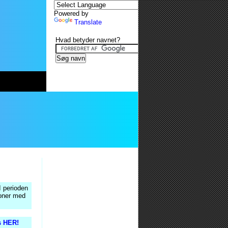
Powered by
Translate
Hvad betyder navnet?
 I perioden
soner med
s HER!