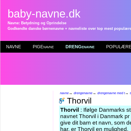
baby-navne.dk
Navne: Betydning og Oprindelse
Godkendte danske børnenavne + navneliste over top mest populære 
NAVNE
PIGEnavne
DRENGenavne
POPULÆRE 
→
→
→
navne
drengenavne
drengenavne med t
Thorvil
Thorvil
: Ifølge Danmarks st
navnet Thorvil i Danmark pr 
give dit barn et navn, som d
har, er Thorvil en mulighed.