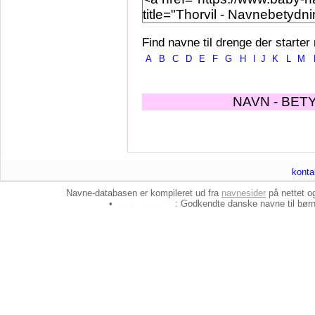
Find navne til drenge der starter
A
B
C
D
E
F
G
H
I
J
K
L
M
NAVN - BET
konta
Navne-databasen er kompileret ud fra
navnesider
på nettet 
•
baby-navne.dk
: Godkendte danske
navne til bør