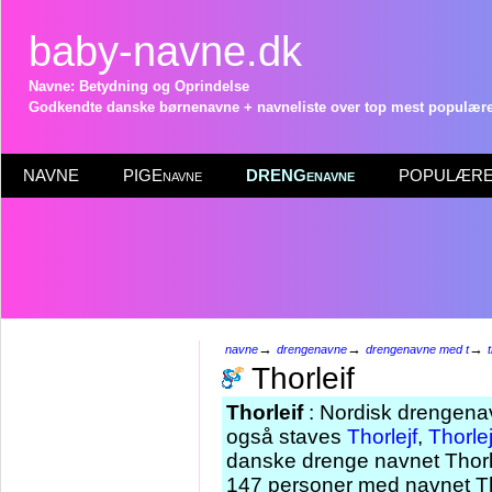
baby-navne.dk
Navne: Betydning og Oprindelse
Godkendte danske børnenavne + navneliste over top mest populære 
NAVNE
PIGEnavne
DRENGenavne
POPULÆRE 
→
→
→
navne
drengenavne
drengenavne med t
t
Thorleif
Thorleif
: Nordisk drengenav
også staves
Thorlejf
,
Thorle
danske drenge navnet Thorlei
147 personer med navnet Tho