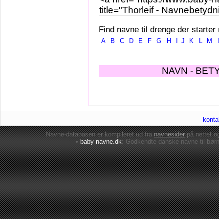
Find navne til drenge der starter
A
B
C
D
E
F
G
H
I
J
K
L
M
NAVN - BET
konta
Navne-databasen er kompileret ud fra
navnesider
på nettet 
•
baby-navne.dk
: Godkendte danske
navne til bør