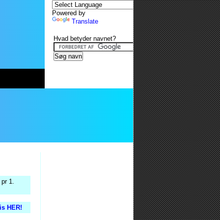
Powered by
Translate
Hvad betyder navnet?
pr 1.
tis HER!