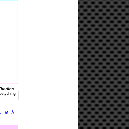
Thorfinn
Æ
Ø
Å