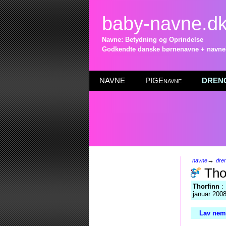
baby-navne.d
Navne: Betydning og Oprindelse
Godkendte danske børnenavne + navneli
NAVNE
PIGEnavne
DRENG
→
navne
dre
Tho
Thorfinn
: 
januar 2008
Lav nemt