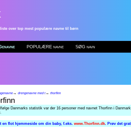
k
ste over top mest populære navne til børn
enavne
POPULÆRE navne
SØG navn
→
→
ngenavne
drengenavne med t
thorfinn
rfinn
Ifølge Danmarks statistik var der 16 personer med navnet Thorfinn i Danmark 
.
 en flot hjemmeside om din baby, f.eks.
www.Thorfinn.dk
. Prøv det gra