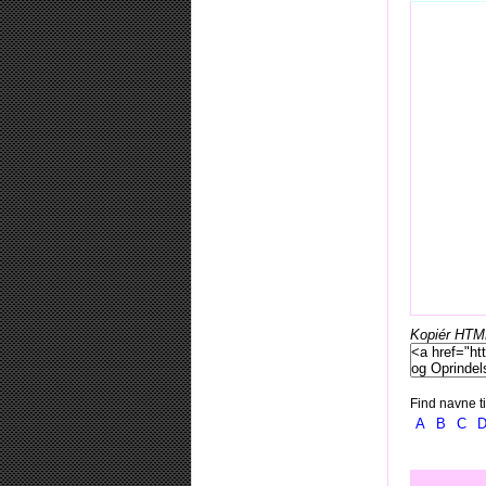
Kopiér HTML-
Find navne ti
A
B
C