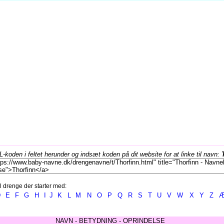
koden i feltet herunder og indsæt koden på dit website for at linke til navn:
l drenge der starter med:
D
E
F
G
H
I
J
K
L
M
N
O
P
Q
R
S
T
U
V
W
X
Y
Z
NAVN - BETYDNING - OPRINDELSE