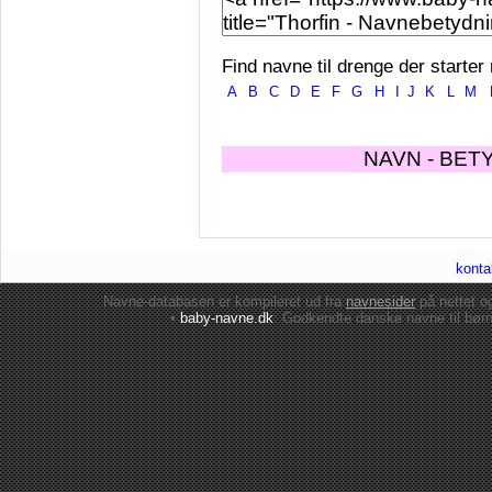
Find navne til drenge der starter
A
B
C
D
E
F
G
H
I
J
K
L
M
NAVN - BET
konta
Navne-databasen er kompileret ud fra
navnesider
på nettet 
•
baby-navne.dk
: Godkendte danske
navne til bør