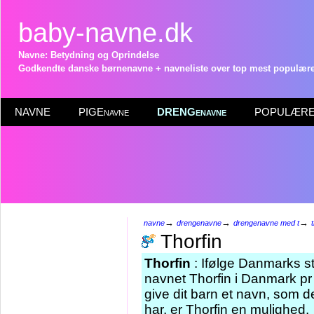
baby-navne.dk
Navne: Betydning og Oprindelse
Godkendte danske børnenavne + navneliste over top mest populære 
NAVNE
PIGEnavne
DRENGenavne
POPULÆRE 
→
→
→
navne
drengenavne
drengenavne med t
Thorfin
Thorfin
: Ifølge Danmarks st
navnet Thorfin i Danmark pr
give dit barn et navn, som d
har, er Thorfin en mulighed.