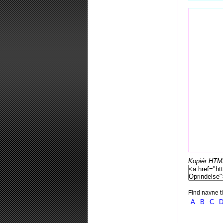
Kopiér HTML-
Find navne ti
A
B
C