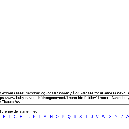
koden i feltet herunder og indsæt koden på dit website for at linke til navn:
l drenge der starter med:
D
E
F
G
H
I
J
K
L
M
N
O
P
Q
R
S
T
U
V
W
X
Y
Z