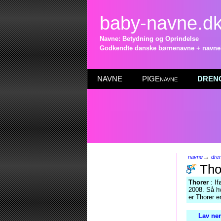
baby-navne.d
Navne: Betydning og Oprindelse
Godkendte danske børnenavne + navneli
NAVNE
PIGEnavne
DRENG
→
navne
dre
Tho
Thorer
: If
2008. Så hv
er Thorer e
Lav nem