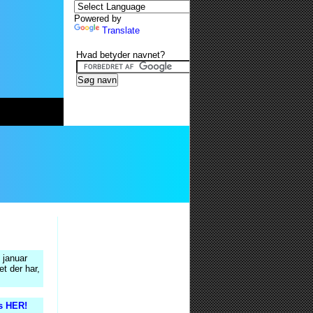
Powered by
Translate
Hvad betyder navnet?
 januar
t der har,
is HER!