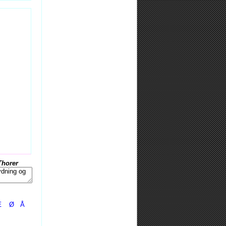
Thorer
Æ
Ø
Å