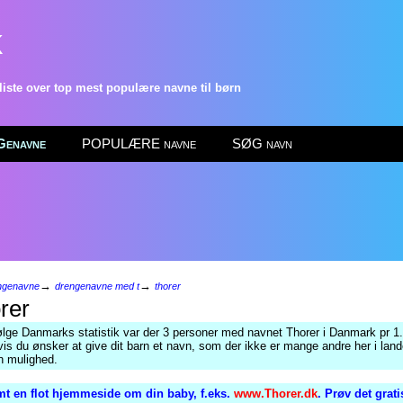
k
ste over top mest populære navne til børn
enavne
POPULÆRE navne
SØG navn
→
→
ngenavne
drengenavne med t
thorer
rer
ølge Danmarks statistik var der 3 personer med navnet Thorer i Danmark pr 1.
is du ønsker at give dit barn et navn, som der ikke er mange andre her i lande
n mulighed.
t en flot hjemmeside om din baby, f.eks.
www.Thorer.dk
. Prøv det grat