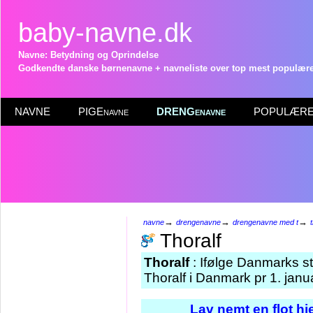
baby-navne.dk
Navne: Betydning og Oprindelse
Godkendte danske børnenavne + navneliste over top mest populære 
NAVNE
PIGEnavne
DRENGenavne
POPULÆRE 
→
→
→
navne
drengenavne
drengenavne med t
Thoralf
Thoralf
: Ifølge Danmarks st
Thoralf i Danmark pr 1. janu
Lav nemt en flot h