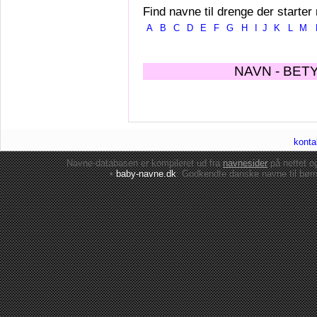
Find navne til drenge der starter
A
B
C
D
E
F
G
H
I
J
K
L
M
NAVN - BET
konta
Navne-databasen er kompileret ud fra
navnesider
på nettet 
•
baby-navne.dk
: Godkendte danske
navne til bør