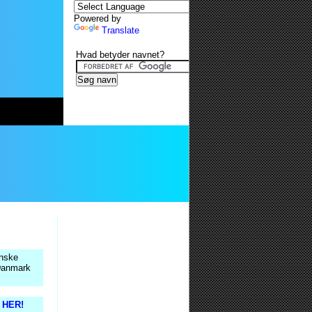
Powered by
Translate
Hvad betyder navnet?
anske
 Danmark
s HER!