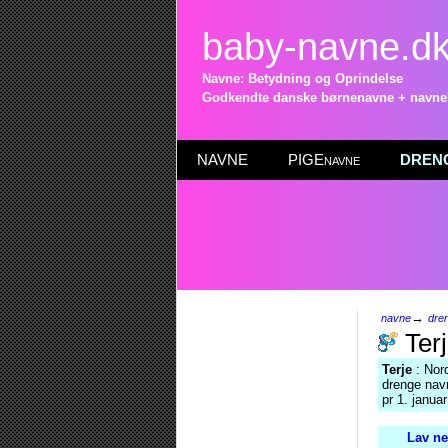
baby-navne.d
Navne: Betydning og Oprindelse
Godkendte danske børnenavne + navneli
NAVNE
PIGEnavne
DRENG
→
navne
dre
Ter
Terje
: Nord
drenge navn
pr 1. janua
Lav ne