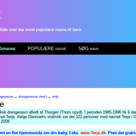
k
ste over top mest populære navne til børn
enavne
POPULÆRE navne
SØG navn
→
→
ngenavne
drengenavne med t
terje
je
isk drengenavn afledt af Thorgeir (Thors spyd). I perioden 1985-1996 fik 6 d
et Terje. Ifølge Danmarks statistik var der 122 personer med navnet Terje i
r 2008.
mt en flot hjemmeside om din baby, f.eks.
www.Terje.dk
. Prøv det grati