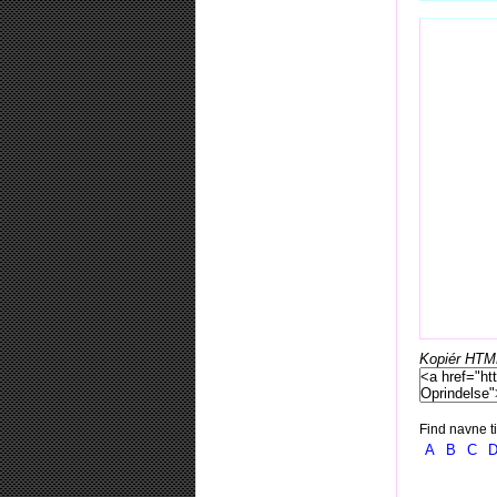
Kopiér HTML-
Find navne ti
A
B
C