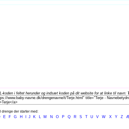
koden i feltet herunder og indsæt koden på dit website for at linke til navn:
l drenge der starter med:
D
E
F
G
H
I
J
K
L
M
N
O
P
Q
R
S
T
U
V
W
X
Y
Z