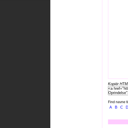
Kopiér HTML-
Find navne ti
A
B
C