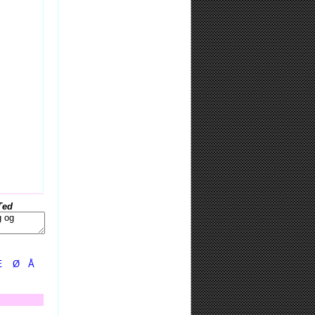
Ted
Æ
Ø
Å