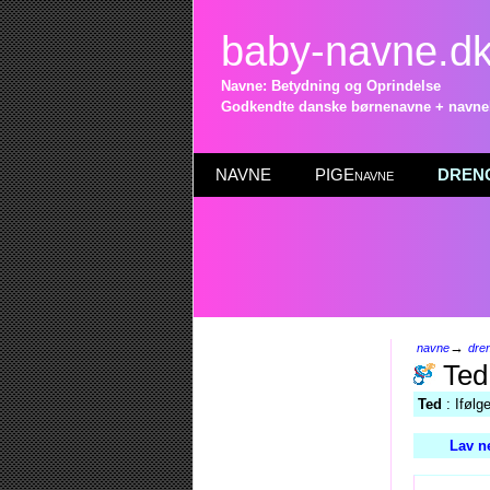
baby-navne.d
Navne: Betydning og Oprindelse
Godkendte danske børnenavne + navneli
NAVNE
PIGEnavne
DRENG
→
navne
dre
Ted
Ted
: Ifølg
Lav n