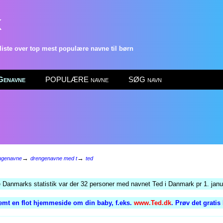
k
ste over top mest populære navne til børn
enavne
POPULÆRE navne
SØG navn
→
→
ngenavne
drengenavne med t
ted
e Danmarks statistik var der 32 personer med navnet Ted i Danmark pr 1. janu
emt en flot hjemmeside om din baby, f.eks.
www.Ted.dk
. Prøv det gratis