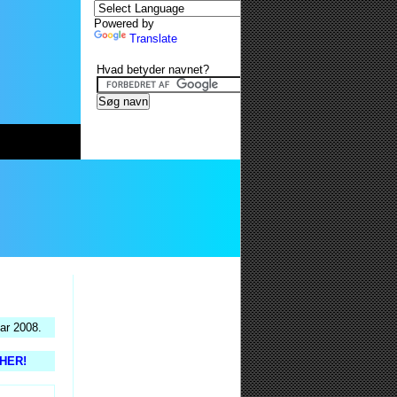
Powered by
Translate
Hvad betyder navnet?
ar 2008.
 HER!