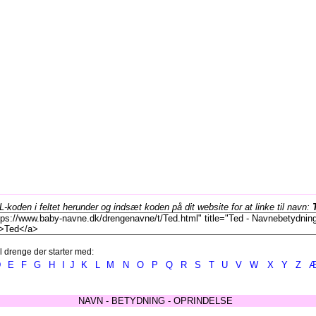
koden i feltet herunder og indsæt koden på dit website for at linke til navn:
l drenge der starter med:
D
E
F
G
H
I
J
K
L
M
N
O
P
Q
R
S
T
U
V
W
X
Y
Z
NAVN - BETYDNING - OPRINDELSE