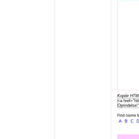
Kopiér HTML-
Find navne ti
A
B
C