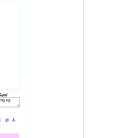
Suni
Æ
Ø
Å