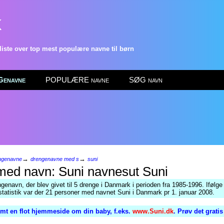
k
ste over top mest populære navne til børn
enavne
POPULÆRE navne
SØG navn
→
→
ngenavne
drengenavne med s
suni
Suni
genavn, der blev givet til 5 drenge i Danmark i perioden fra 1985-1996. Ifølge
atistik var der 21 personer med navnet Suni i Danmark pr 1. januar 2008.
mt en flot hjemmeside om din baby, f.eks.
www.Suni.dk
. Prøv det grati