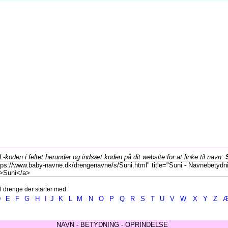
koden i feltet herunder og indsæt koden på dit website for at linke til navn:
l drenge der starter med:
D
E
F
G
H
I
J
K
L
M
N
O
P
Q
R
S
T
U
V
W
X
Y
Z
NAVN - BETYDNING - OPRINDELSE