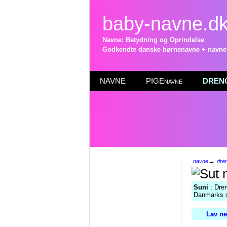
baby-navne.d
Navne: Betydning og Oprindelse
Godkendte danske børnenavne + navneli
NAVNE
PIGEnavne
DRENG
→
navne
dre
Suni
: Dren
Danmarks st
Lav ne