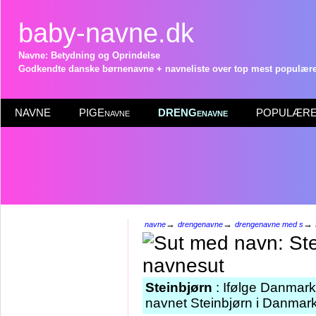
baby-navne.dk
Navne: Betydning og Oprindelse
Godkendte danske børnenavne + navneliste over top mest populære 
NAVNE
PIGEnavne
DRENGenavne
POPULÆRE 
→
→
→
navne
drengenavne
drengenavne med s
Steinbjørn
: Ifølge Danmarks
navnet Steinbjørn i Danmark