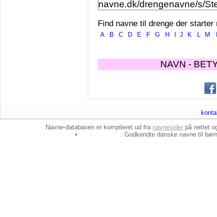
Find navne til drenge der starter
A
B
C
D
E
F
G
H
I
J
K
L
M
NAVN - BET
konta
Navne-databasen er kompileret ud fra
navnesider
på nettet 
•
baby-navne.dk
: Godkendte danske
navne til bør