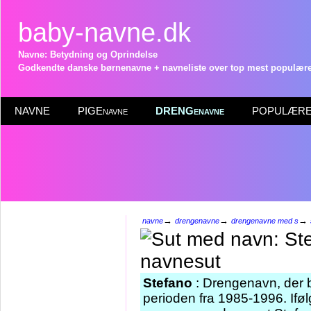
baby-navne.dk
Navne: Betydning og Oprindelse
Godkendte danske børnenavne + navneliste over top mest populære 
NAVNE
PIGEnavne
DRENGenavne
POPULÆRE 
→
→
→
navne
drengenavne
drengenavne med s
Stefano
: Drengenavn, der bl
perioden fra 1985-1996. Iføl