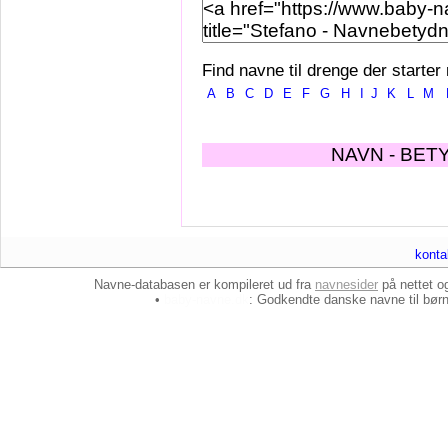
Find navne til drenge der starter
A
B
C
D
E
F
G
H
I
J
K
L
M
NAVN - BET
konta
Navne-databasen er kompileret ud fra
navnesider
på nettet 
•
baby-navne.dk
: Godkendte danske
navne til bør