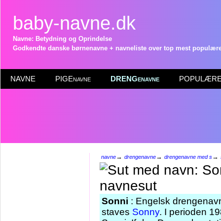
baby-navne.dk
Navne: Betydning og Oprindelse
Godkendte danske børnenavne + navneliste over top mest populære 
NAVNE
PIGEnavne
DRENGenavne
POPULÆRE 
→
→
→
navne
drengenavne
drengenavne med s
Sonni
: Engelsk drengenavn
staves
Sonny
. I perioden 1