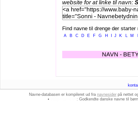
website for at linke til navn:
S
Find navne til drenge der starter
A
B
C
D
E
F
G
H
I
J
K
L
M
NAVN - BET
konta
Navne-databasen er kompileret ud fra
navnesider
på nettet 
•
baby-navne.dk
: Godkendte danske
navne til bør