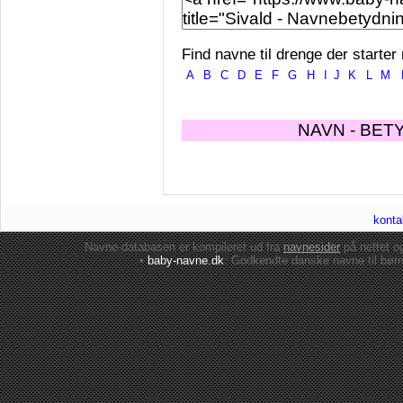
Find navne til drenge der starter
A
B
C
D
E
F
G
H
I
J
K
L
M
NAVN - BET
konta
Navne-databasen er kompileret ud fra
navnesider
på nettet 
•
baby-navne.dk
: Godkendte danske
navne til bør