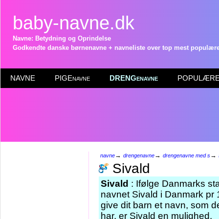
baby-navne.dk
Navne: Betydning og Oprindelse
Godkendte danske børnenavne + navneliste over top mest populære 
NAVNE
PIGEnavne
DRENGenavne
POPULÆRE 
→
→
→
navne
drengenavne
drengenavne med s
Sivald
Sivald
: Ifølge Danmarks sta
navnet Sivald i Danmark pr 
give dit barn et navn, som d
har, er Sivald en mulighed.