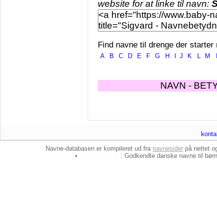
website for at linke til navn:
S
Find navne til drenge der starter
A
B
C
D
E
F
G
H
I
J
K
L
M
NAVN - BET
konta
Navne-databasen er kompileret ud fra
navnesider
på nettet 
•
baby-navne.dk
: Godkendte danske
navne til bør