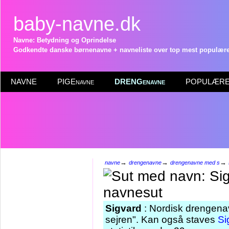
baby-navne.dk
Navne: Betydning og Oprindelse
Godkendte danske børnenavne + navneliste over top mest populære 
NAVNE
PIGEnavne
DRENGenavne
POPULÆRE 
→
→
→
navne
drengenavne
drengenavne med s
Sigvard
: Nordisk drengenav
sejren". Kan også staves
Si