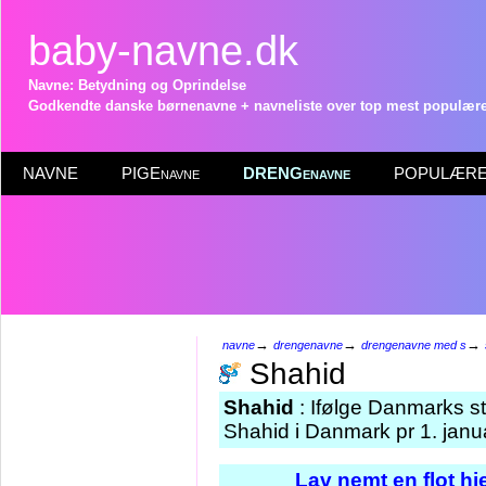
baby-navne.dk
Navne: Betydning og Oprindelse
Godkendte danske børnenavne + navneliste over top mest populære 
NAVNE
PIGEnavne
DRENGenavne
POPULÆRE 
→
→
→
navne
drengenavne
drengenavne med s
Shahid
Shahid
: Ifølge Danmarks st
Shahid i Danmark pr 1. janu
Lav nemt en flot h