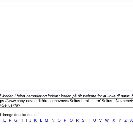
koden i feltet herunder og indsæt koden på dit website for at linke til navn:
l drenge der starter med:
D
E
F
G
H
I
J
K
L
M
N
O
P
Q
R
S
T
U
V
W
X
Y
Z