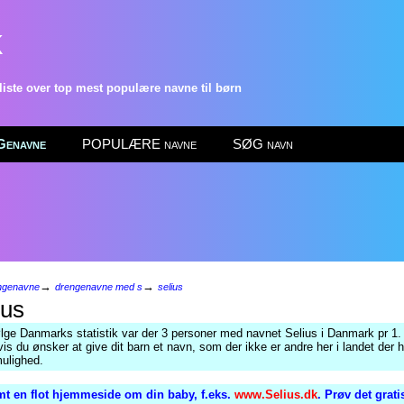
k
ste over top mest populære navne til børn
enavne
POPULÆRE navne
SØG navn
→
→
ngenavne
drengenavne med s
selius
ius
ølge Danmarks statistik var der 3 personer med navnet Selius i Danmark pr 1.
is du ønsker at give dit barn et navn, som der ikke er andre her i landet der h
ulighed.
t en flot hjemmeside om din baby, f.eks.
www.Selius.dk
. Prøv det grat