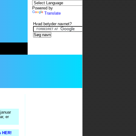
Powered by
Translate
Hvad betyder navnet?
 januar
ar, er
is HER!