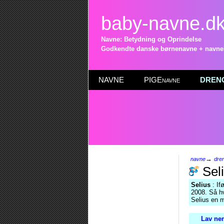
baby-navne.d
Navne: Betydning og Oprindelse
Godkendte danske børnenavne + navneli
NAVNE
PIGEnavne
DRENG
→
navne
dre
Sel
Selius
: If
2008. Så hv
Selius en m
Lav nem