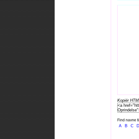
Kopiér HTML-
Find navne ti
A
B
C