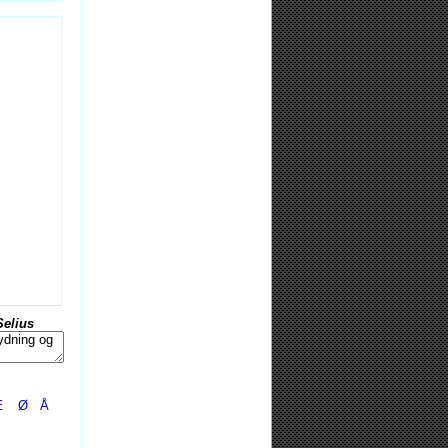
Selius
Æ
Ø
Å