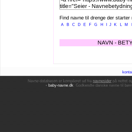
Find navne til drenge der starter
A
B
C
D
E
F
G
H
I
J
K
L
M
NAVN - BET
konta
Navne-databasen er kompileret ud fra
navnesider
på nettet 
•
baby-navne.dk
: Godkendte danske
navne til bør