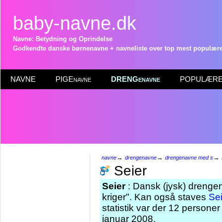
baby-navne.dk
Navne: Betydning og Oprindelse
Godkendte danske børnenavne + navneliste over top mest populære 
NAVNE
PIGEnavne
DRENGenavne
POPULÆRE 
→
→
→
navne
drengenavne
drengenavne med s
Seier
Seier
: Dansk (jysk) drengen
kriger". Kan også staves
Sei
statistik var der 12 persone
januar 2008.