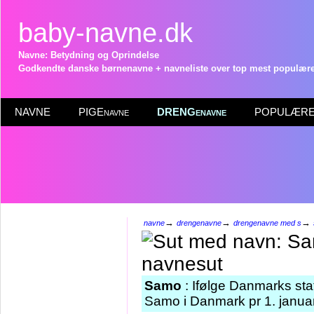
baby-navne.dk
Navne: Betydning og Oprindelse
Godkendte danske børnenavne + navneliste over top mest populære 
NAVNE
PIGEnavne
DRENGenavne
POPULÆRE 
→
→
→
navne
drengenavne
drengenavne med s
Samo
: Ifølge Danmarks sta
Samo i Danmark pr 1. janua