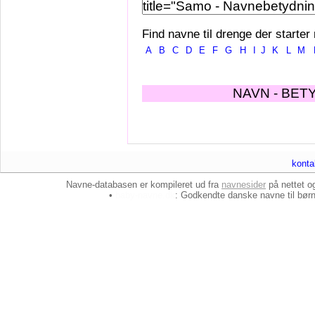
Find navne til drenge der starter
A
B
C
D
E
F
G
H
I
J
K
L
M
NAVN - BET
konta
Navne-databasen er kompileret ud fra
navnesider
på nettet 
•
baby-navne.dk
: Godkendte danske
navne til bør