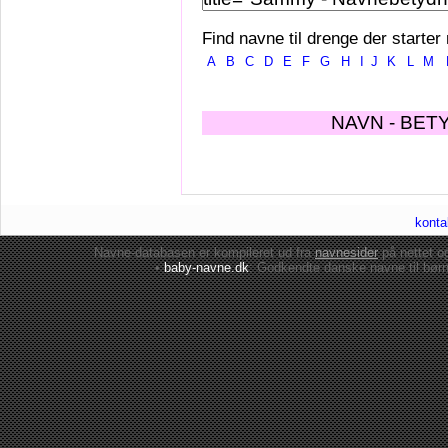
Find navne til drenge der starter
A
B
C
D
E
F
G
H
I
J
K
L
M
NAVN - BET
konta
Navne-databasen er kompileret ud fra
navnesider
på nettet 
•
baby-navne.dk
: Godkendte danske
navne til bør