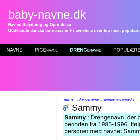
baby-navne.dk
Navne: Betydning og Oprindelse
Godkendte danske børnenavne + navneliste over top mest populære 
NAVNE
PIGEnavne
DRENGenavne
POPULÆRE 
→
→
→
navne
drengenavne
drengenavne med s
Sammy
Sammy
: Drengenavn, der bl
perioden fra 1985-1996. Iføl
personer med navnet Sammy