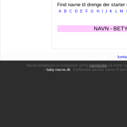
Find navne til drenge der starter
A
B
C
D
E
F
G
H
I
J
K
L
M
NAVN - BET
konta
Navne-databasen er kompileret ud fra
navnesider
på nettet 
•
baby-navne.dk
: Godkendte danske
navne til bør