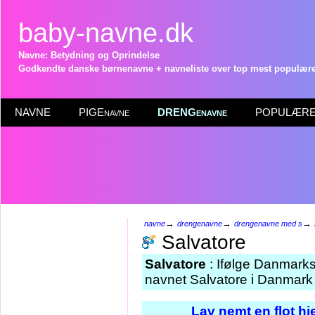
baby-navne.dk
Navne: Betydning og Oprindelse
Godkendte danske børnenavne + navneliste over top mest populære 
NAVNE
PIGEnavne
DRENGenavne
POPULÆRE 
→
→
→
navne
drengenavne
drengenavne med s
Salvatore
Salvatore
: Ifølge Danmarks
navnet Salvatore i Danmark 
Lav nemt en flot h