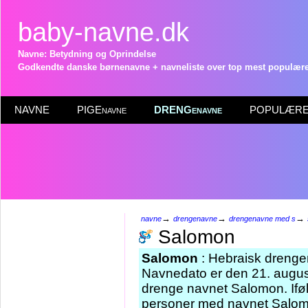
baby-navne.dk
Navne: Betydning og Oprindelse
Godkendte danske børnenavne + navneliste over top mest populære 
NAVNE
PIGEnavne
DRENGenavne
POPULÆRE 
→
→
→
navne
drengenavne
drengenavne med s
Salomon
Salomon
: Hebraisk drenge
Navnedato er den 21. august
drenge navnet Salomon. Iføl
personer med navnet Salomo