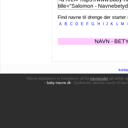
Find navne til drenge der starter
A
B
C
D
E
F
G
H
I
J
K
L
M
NAVN - BET
konta
Navne-databasen er kompileret ud fra
navnesider
på nettet 
•
baby-navne.dk
: Godkendte danske
navne til bør