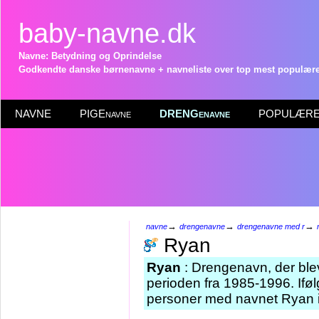
baby-navne.dk
Navne: Betydning og Oprindelse
Godkendte danske børnenavne + navneliste over top mest populære 
NAVNE
PIGEnavne
DRENGenavne
POPULÆRE 
→
→
→
navne
drengenavne
drengenavne med r
Ryan
Ryan
: Drengenavn, der blev
perioden fra 1985-1996. Iføl
personer med navnet Ryan i