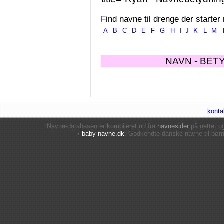
Find navne til drenge der starter
A
B
C
D
E
F
G
H
I
J
K
L
M
NAVN - BET
konta
Navne-databasen er kompileret ud fra
navnesider
på nettet 
•
baby-navne.dk
: Godkendte danske
navne til bør