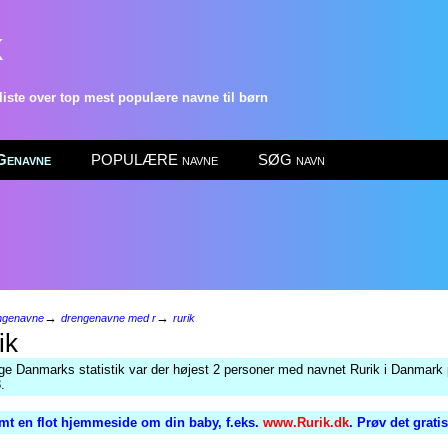
k
ste over top mest populære navne til børn
enavne
POPULÆRE navne
SØG navn
→
→
ngenavne
drengenavne med r
rurik
ik
lge Danmarks statistik var der højest 2 personer med navnet Rurik i Danmark 
.
mt en flot hjemmeside om din baby, f.eks.
www.Rurik.dk
. Prøv det grati