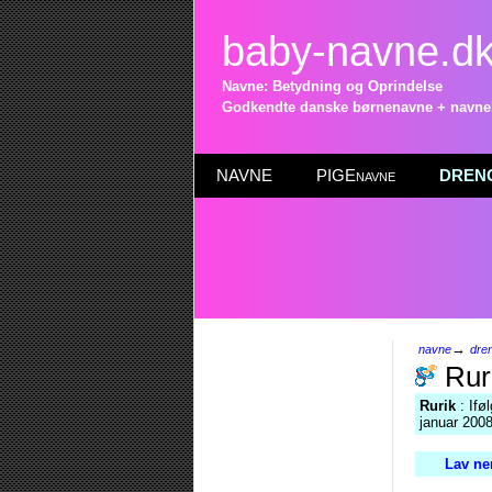
baby-navne.d
Navne: Betydning og Oprindelse
Godkendte danske børnenavne + navneli
NAVNE
PIGEnavne
DRENG
→
navne
dre
Rur
Rurik
: Ifø
januar 2008
Lav ne