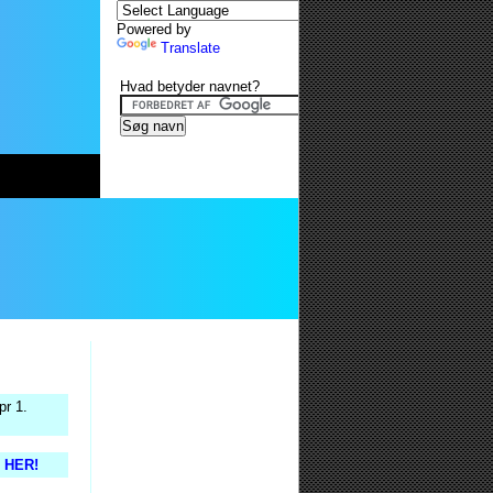
Powered by
Translate
Hvad betyder navnet?
pr 1.
s HER!