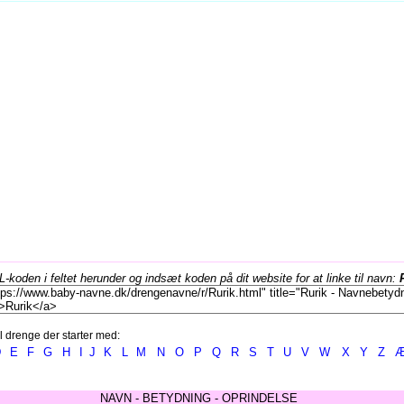
koden i feltet herunder og indsæt koden på dit website for at linke til navn:
l drenge der starter med:
D
E
F
G
H
I
J
K
L
M
N
O
P
Q
R
S
T
U
V
W
X
Y
Z
NAVN - BETYDNING - OPRINDELSE