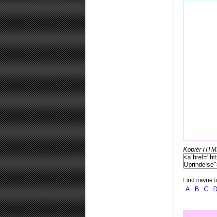
Kopiér HTML-
Find navne ti
A
B
C