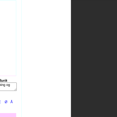
Rurik
Æ
Ø
Å