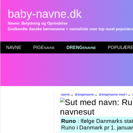
baby-navne.dk
Navne: Betydning og Oprindelse
Godkendte danske børnenavne + navneliste over top mest populære 
NAVNE
PIGEnavne
DRENGenavne
POPULÆRE 
→
→
→
navne
drengenavne
drengenavne med r
Runo
: Ifølge Danmarks sta
Runo i Danmark pr 1. janua