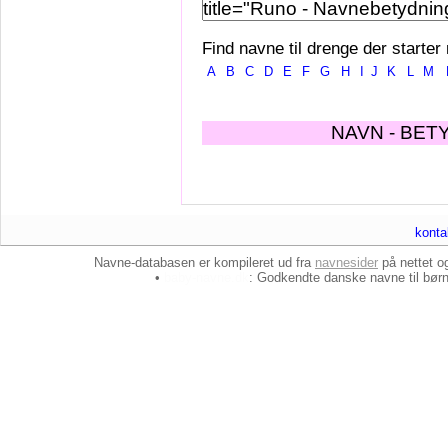
Find navne til drenge der starter
A
B
C
D
E
F
G
H
I
J
K
L
M
NAVN - BET
konta
Navne-databasen er kompileret ud fra
navnesider
på nettet 
•
baby-navne.dk
: Godkendte danske
navne til bør