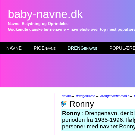
baby-navne.dk
Navne: Betydning og Oprindelse
Godkendte danske børnenavne + navneliste over top mest populære 
NAVNE
PIGEnavne
DRENGenavne
POPULÆRE 
→
→
→
navne
drengenavne
drengenavne med r
Ronny
Ronny
: Drengenavn, der ble
perioden fra 1985-1996. Iføl
personer med navnet Ronny 