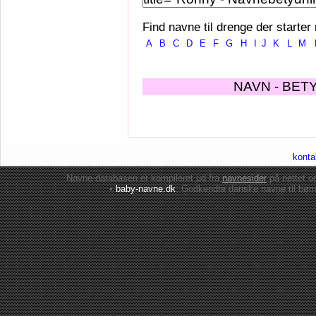
Find navne til drenge der starter
A
B
C
D
E
F
G
H
I
J
K
L
M
NAVN - BET
konta
Navne-databasen er kompileret ud fra
navnesider
på nettet 
•
baby-navne.dk
: Godkendte danske
navne til bør