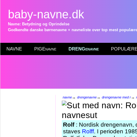
baby-navne.dk
Navne: Betydning og Oprindelse
Godkendte danske børnenavne + navneliste over top mest populære 
NAVNE
PIGEnavne
DRENGenavne
POPULÆRE 
→
→
→
navne
drengenavne
drengenavne med r
Rolf
: Nordisk drengenavn, d
staves
Rolff
. I perioden 19