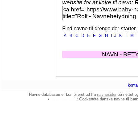
website for at linke til navn:
R
Find navne til drenge der starter
A
B
C
D
E
F
G
H
I
J
K
L
M
NAVN - BET
konta
Navne-databasen er kompileret ud fra
navnesider
på nettet 
•
baby-navne.dk
: Godkendte danske
navne til bør