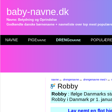
baby-navne.dk
Navne: Betydning og Oprindelse
Godkendte danske børnenavne + navneliste over top mest populære 
NAVNE
PIGEnavne
DRENGenavne
POPULÆRE 
→
→
→
navne
drengenavne
drengenavne med r
Robby
Robby
: Ifølge Danmarks st
Robby i Danmark pr 1. janu
Lav nemt en flot h