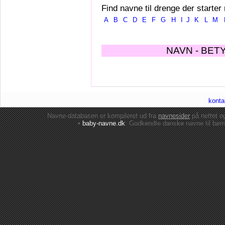
Find navne til drenge der starter
A
B
C
D
E
F
G
H
I
J
K
L
M
NAVN - BET
konta
Navne-databasen er kompileret ud fra
navnesider
på nettet 
•
baby-navne.dk
: Godkendte danske
navne til bør