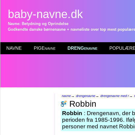
baby-navne.dk
Navne: Betydning og Oprindelse
Godkendte danske børnenavne + navneliste over top mest populære 
NAVNE
PIGEnavne
DRENGenavne
POPULÆRE 
→
→
→
navne
drengenavne
drengenavne med r
Robbin
Robbin
: Drengenavn, der bl
perioden fra 1985-1996. Iføl
personer med navnet Robbin