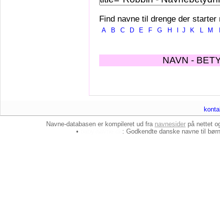
Find navne til drenge der starter
A
B
C
D
E
F
G
H
I
J
K
L
M
NAVN - BET
konta
Navne-databasen er kompileret ud fra
navnesider
på nettet 
•
baby-navne.dk
: Godkendte danske
navne til bør