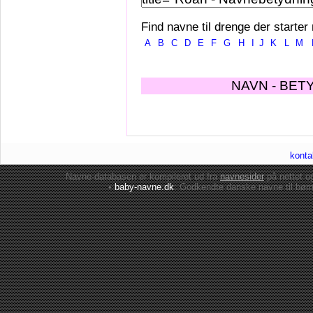
Find navne til drenge der starter
A
B
C
D
E
F
G
H
I
J
K
L
M
NAVN - BET
konta
Navne-databasen er kompileret ud fra
navnesider
på nettet 
•
baby-navne.dk
: Godkendte danske
navne til bør