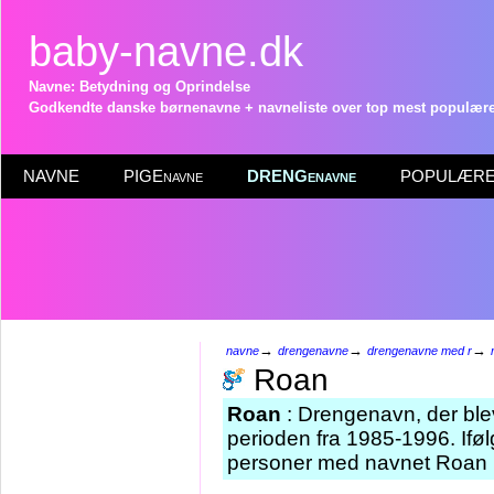
baby-navne.dk
Navne: Betydning og Oprindelse
Godkendte danske børnenavne + navneliste over top mest populære 
NAVNE
PIGEnavne
DRENGenavne
POPULÆRE 
→
→
→
navne
drengenavne
drengenavne med r
Roan
Roan
: Drengenavn, der blev
perioden fra 1985-1996. Iføl
personer med navnet Roan i