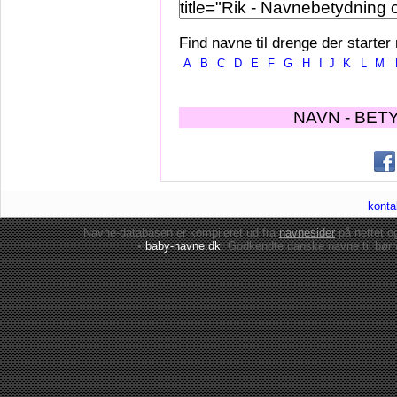
Find navne til drenge der starter
A
B
C
D
E
F
G
H
I
J
K
L
M
NAVN - BET
konta
Navne-databasen er kompileret ud fra
navnesider
på nettet 
•
baby-navne.dk
: Godkendte danske
navne til bør