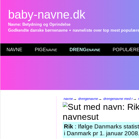
baby-navne.dk
Navne: Betydning og Oprindelse
Godkendte danske børnenavne + navneliste over top mest populære 
NAVNE
PIGEnavne
DRENGenavne
POPULÆRE 
→
→
→
navne
drengenavne
drengenavne med r
Rik
: Ifølge Danmarks statis
i Danmark pr 1. januar 2008