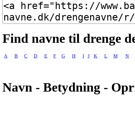
Find navne til drenge d
A
B
C
D
E
F
G
H
I
J
K
L
M
N
Navn - Betydning - Opr