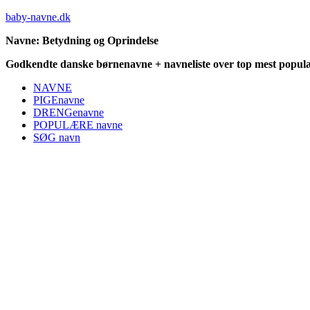
baby-navne.dk
Navne: Betydning og Oprindelse
Godkendte danske børnenavne + navneliste over top mest populæ
NAVNE
PIGEnavne
DRENGenavne
POPULÆRE navne
SØG navn