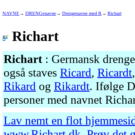
NAVNE
→
DRENGenavne
→
Drengenavne med R
→
Richart
Richart
Richart
: Germansk drengen
også staves
Ricard
,
Ricardt
Rikard
og
Rikardt
. Ifølge 
personer med navnet Richar
Lav nemt en flot hjemmesid
www.Richart.dk
. Prøv det 