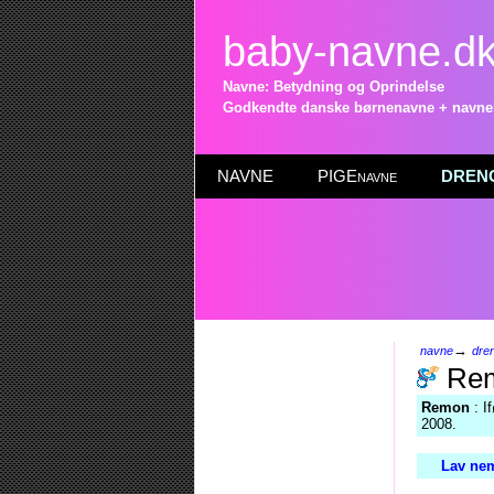
baby-navne.d
Navne: Betydning og Oprindelse
Godkendte danske børnenavne + navneli
NAVNE
PIGEnavne
DRENG
→
navne
dre
Re
Remon
: I
2008.
Lav nem