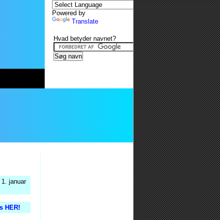
Powered by
Translate
Hvad betyder navnet?
1. januar
is HER!