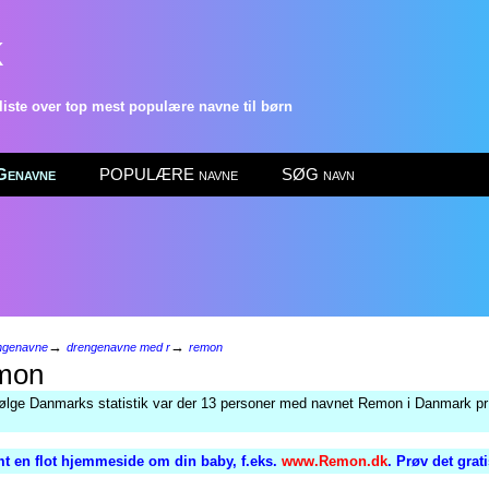
k
ste over top mest populære navne til børn
enavne
POPULÆRE navne
SØG navn
→
→
ngenavne
drengenavne med r
remon
mon
følge Danmarks statistik var der 13 personer med navnet Remon i Danmark pr 
t en flot hjemmeside om din baby, f.eks.
www.Remon.dk
. Prøv det grat