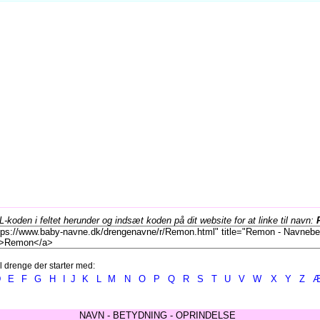
koden i feltet herunder og indsæt koden på dit website for at linke til navn:
l drenge der starter med:
D
E
F
G
H
I
J
K
L
M
N
O
P
Q
R
S
T
U
V
W
X
Y
Z
NAVN - BETYDNING - OPRINDELSE