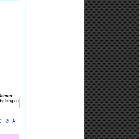
Remon
Æ
Ø
Å