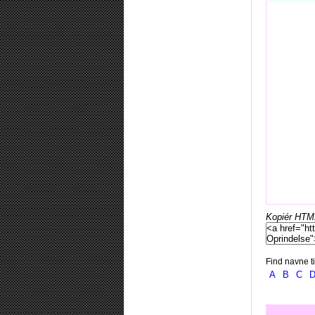
Kopiér HTML-
Find navne ti
A
B
C