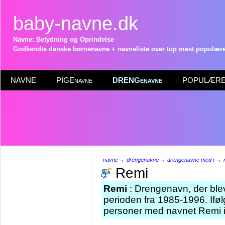
baby-navne.dk
Navne: Betydning og Oprindelse
Godkendte danske børnenavne + navneliste over top mest populære 
NAVNE
PIGEnavne
DRENGenavne
POPULÆRE 
→
→
→
navne
drengenavne
drengenavne med r
Remi
Remi
: Drengenavn, der blev
perioden fra 1985-1996. Iføl
personer med navnet Remi i