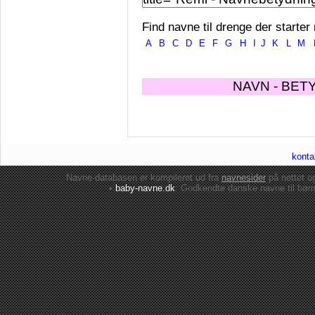
Find navne til drenge der starter
A
B
C
D
E
F
G
H
I
J
K
L
M
NAVN - BET
konta
Navne-databasen er kompileret ud fra
navnesider
på nettet 
•
baby-navne.dk
: Godkendte danske
navne til bør