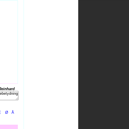
Reinhard
Æ
Ø
Å