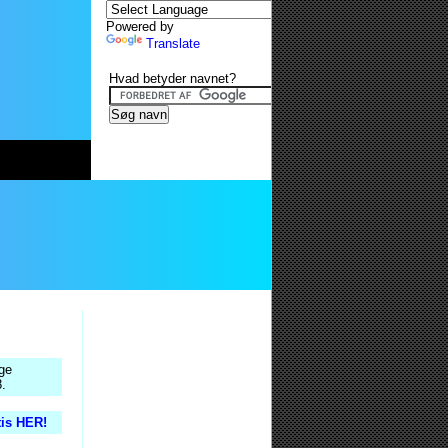
Powered by
Translate
Hvad betyder navnet?
lge
8.
tis HER!