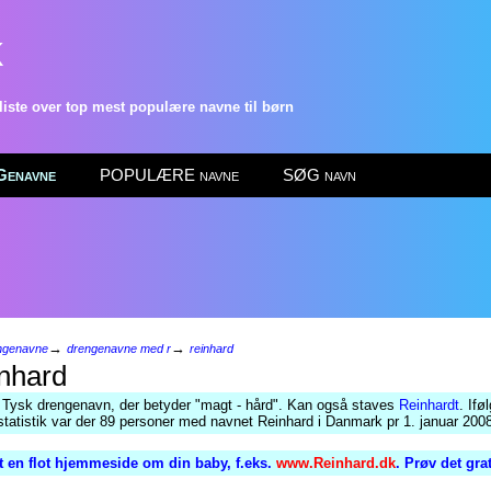
k
ste over top mest populære navne til børn
enavne
POPULÆRE navne
SØG navn
→
→
ngenavne
drengenavne med r
reinhard
nhard
 Tysk drengenavn, der betyder "magt - hård". Kan også staves
Reinhardt
. Ifø
atistik var der 89 personer med navnet Reinhard i Danmark pr 1. januar 200
 en flot hjemmeside om din baby, f.eks.
www.Reinhard.dk
. Prøv det gra