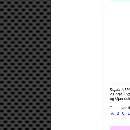
Kopiér HTML-
Find navne ti
A
B
C