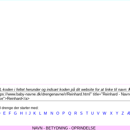
koden i feltet herunder og indsæt koden på dit website for at linke til navn:
l drenge der starter med:
D
E
F
G
H
I
J
K
L
M
N
O
P
Q
R
S
T
U
V
W
X
Y
Z
NAVN - BETYDNING - OPRINDELSE