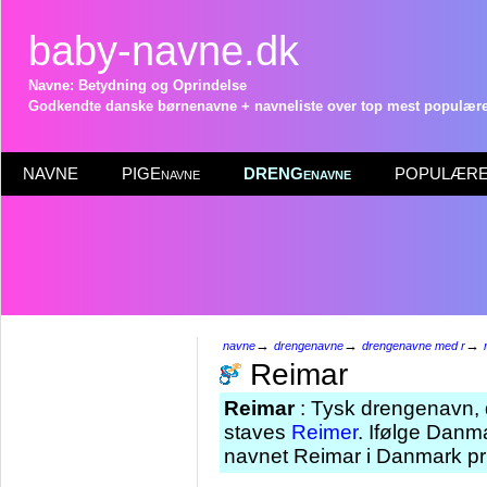
baby-navne.dk
Navne: Betydning og Oprindelse
Godkendte danske børnenavne + navneliste over top mest populære 
NAVNE
PIGEnavne
DRENGenavne
POPULÆRE 
→
→
→
navne
drengenavne
drengenavne med r
Reimar
Reimar
: Tysk drengenavn, 
staves
Reimer
. Ifølge Danm
navnet Reimar i Danmark pr 