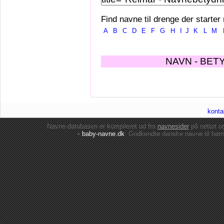
Find navne til drenge der starter
A
B
C
D
E
F
G
H
I
J
K
L
M
NAVN - BET
konta
Navne-databasen er kompileret ud fra
navnesider
på nettet 
•
baby-navne.dk
: Godkendte danske
navne til bør