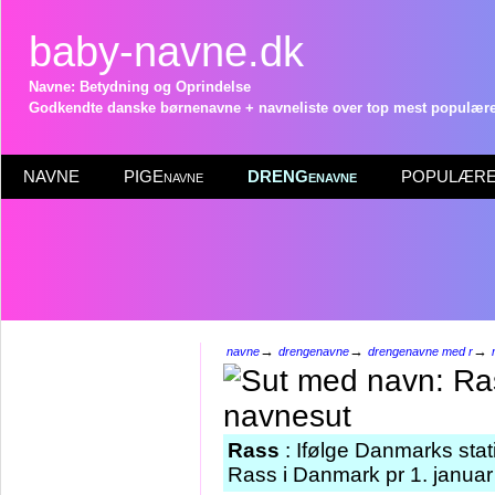
baby-navne.dk
Navne: Betydning og Oprindelse
Godkendte danske børnenavne + navneliste over top mest populære 
NAVNE
PIGEnavne
DRENGenavne
POPULÆRE 
→
→
→
navne
drengenavne
drengenavne med r
Rass
: Ifølge Danmarks stat
Rass i Danmark pr 1. januar