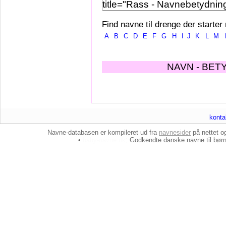
Find navne til drenge der starter
A
B
C
D
E
F
G
H
I
J
K
L
M
NAVN - BET
konta
Navne-databasen er kompileret ud fra
navnesider
på nettet 
•
baby-navne.dk
: Godkendte danske
navne til bør