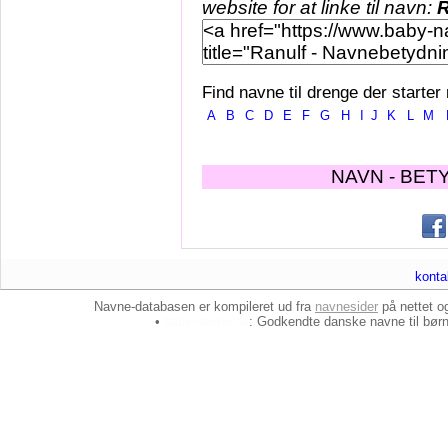
website for at linke til navn:
R
Find navne til drenge der starter
A
B
C
D
E
F
G
H
I
J
K
L
M
NAVN - BET
konta
Navne-databasen er kompileret ud fra
navnesider
på nettet 
•
baby-navne.dk
: Godkendte danske
navne til bør