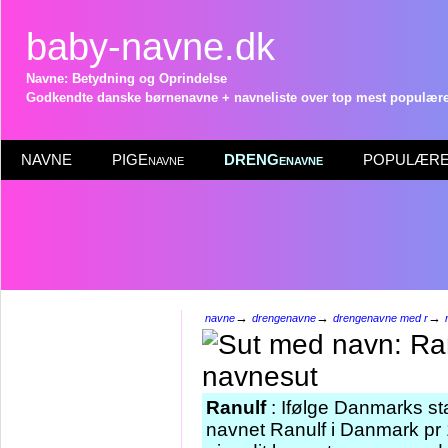
baby-navne.dk
Navne: Betydning og Oprindelse
Godkendte danske børnenavne + navneliste over top mest populære 
NAVNE
PIGEnavne
DRENGenavne
POPULÆRE 
→
→
→
navne
drengenavne
drengenavne med r
Ranulf
: Ifølge Danmarks sta
navnet Ranulf i Danmark pr 