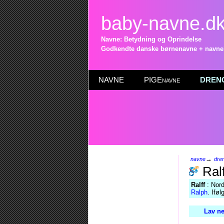
baby-navne.d
Navne: Betydning og Oprindelse
Godkendte danske børnenavne + navneli
NAVNE
PIGEnavne
DRENG
→
navne
dre
Ralf
Ralff
: Nord
Ralph
. Ifø
Lav ne