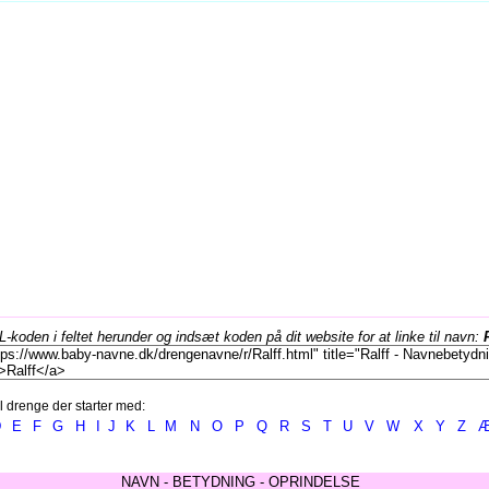
koden i feltet herunder og indsæt koden på dit website for at linke til navn:
l drenge der starter med:
D
E
F
G
H
I
J
K
L
M
N
O
P
Q
R
S
T
U
V
W
X
Y
Z
NAVN - BETYDNING - OPRINDELSE