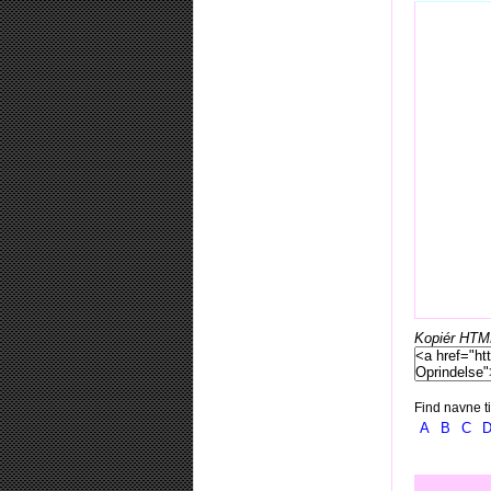
Kopiér HTML-
Find navne ti
A
B
C