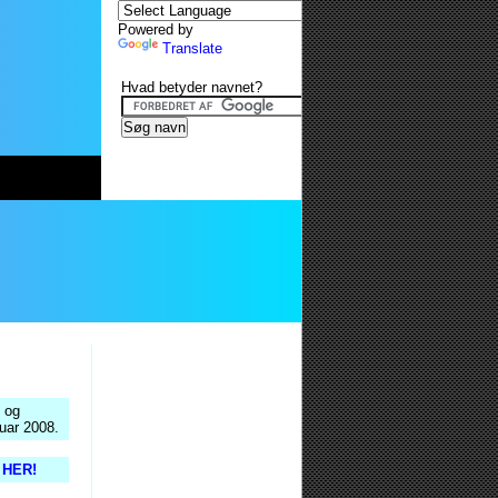
Powered by
Translate
Hvad betyder navnet?
og
nuar 2008.
s HER!