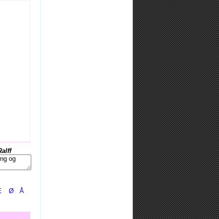
Ralff
Æ
Ø
Å