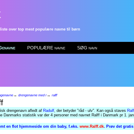
k
ste over top mest populære navne til børn
enavne
POPULÆRE navne
SØG navn
→
→
ngenavne
drengenavne med r
ralff
f
isk drengenavn afledt af
Radulf
, der betyder "råd - ulv". Kan også staves
Ralf
lge Danmarks statistik var der 4 personer med navnet Ralff i Danmark pr 1. ja
mt en flot hjemmeside om din baby, f.eks.
www.Ralff.dk
. Prøv det grati