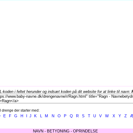
koden i feltet herunder og indsæt koden på dit website for at linke til navn:
l drenge der starter med:
D
E
F
G
H
I
J
K
L
M
N
O
P
Q
R
S
T
U
V
W
X
Y
Z
NAVN - BETYDNING - OPRINDELSE