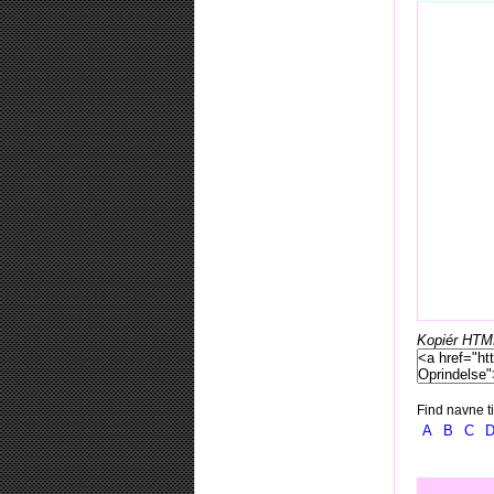
Kopiér HTML-
Find navne ti
A
B
C