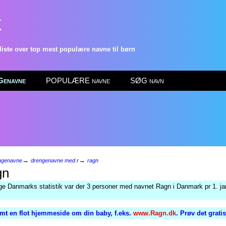
k
ste over top mest populære navne til børn
enavne
POPULÆRE navne
SØG navn
→
→
ngenavne
drengenavne med r
ragn
gn
lge Danmarks statistik var der 3 personer med navnet Ragn i Danmark pr 1. ja
mt en flot hjemmeside om din baby, f.eks.
www.Ragn.dk
. Prøv det grati