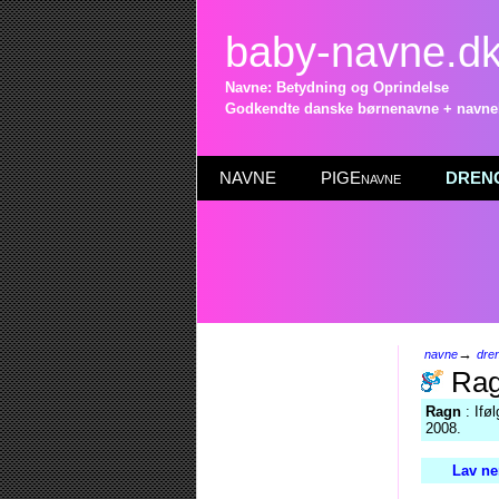
baby-navne.d
Navne: Betydning og Oprindelse
Godkendte danske børnenavne + navneli
NAVNE
PIGEnavne
DRENG
→
navne
dre
Ra
Ragn
: Ifø
2008.
Lav ne