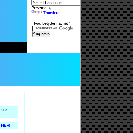
Powered by
Translate
Hvad betyder navnet?
nuar
s HER!