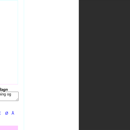
Ragn
Æ
Ø
Å