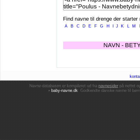
Find navne til drenge der starter
A
B
C
D
E
F
G
H
I
J
K
L
M
NAVN - BET
konta
Navne-databasen er kompileret ud fra
navnesider
på nettet 
•
baby-navne.dk
: Godkendte danske
navne til bør